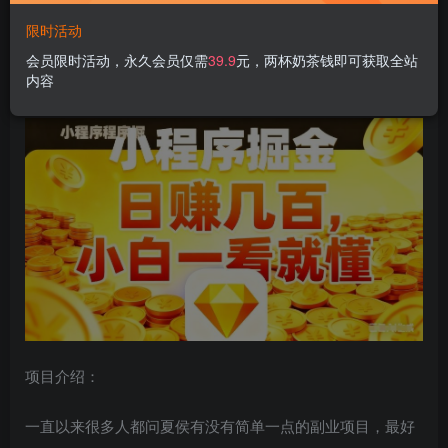
限时活动
微信小程序掘金项目，不用复杂操作，5分钟就能学会上手操
会员限时活动，永久会员仅需
39.9
元，两杯奶茶钱即可获取全站
内容
作，日入几张【揭秘】
项目介绍：
一直以来很多人都问夏侯有没有简单一点的副业项目，最好