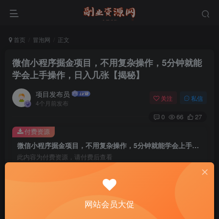
首页
冒泡网
正文
微信小程序掘金项目，不用复杂操作，5分钟就能
学会上手操作，日入几张【揭秘】
项目发布员
关注
私信
4个月前发布
0
66
27
付费资源
微信小程序掘金项目，不用复杂操作，5分钟就能学会上手操作，日入几张【揭秘】
此内容为付费资源，请付费后查看
4
￥
免费
免费
年费会员
赞助会员
网站会员大促
登录购买