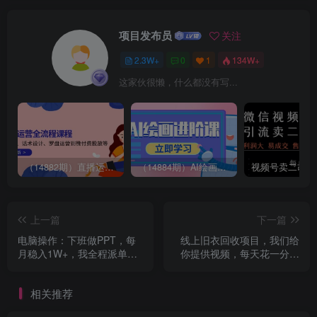
项目发布员
关注
2.3W+
0
1
134W+
这家伙很懒，什么都没有写...
（14882期）直播运营全流程课程-5月更新：从起号、话术设计、罗盘运营到微付费投放等
（14884期）AI绘画进阶课，涵盖电商摄影等多领域，PS操作与AI工具使用全面教学
上一篇
下一篇
电脑操作：下班做PPT，每
线上旧衣回收项目，我们给
月稳入1W+，我全程派单！
你提供视频，每天花一分钟
你只管执行就行【揭秘】
发布视频，抢占百亿蓝海市
场【揭秘】
相关推荐