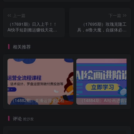
上一篇
下一篇
（17691期）日入上千！！
（17695期）玫瑰克隆工
Ai快手短剧搬运赚钱天花
具，ai鲁大魔，自媒体必备
板，一键发布，条条过原创
神器，一键爆款，详细教
程。
相关推荐
（14882期）直播运营全流程课程-5月更新：从起号、话术设计、罗盘运营到微付费投放等
（14884期）AI绘画
评论
抢沙发