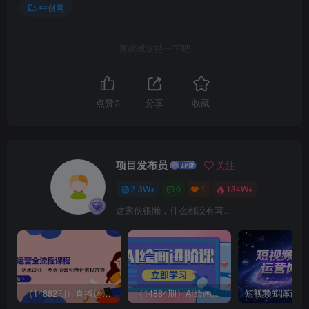
中创网
喜欢就支持一下吧
点赞
3
分享
收藏
项目发布员
关注
2.3W+
0
1
134W+
这家伙很懒，什么都没有写...
（14882期）直播运营全流程课程-5月更新：从起号、话术设计、罗盘运营到微付费投放等
（14884期）AI绘画进阶课，涵盖电商摄影等多领域，PS操作与AI工具使用全面教学