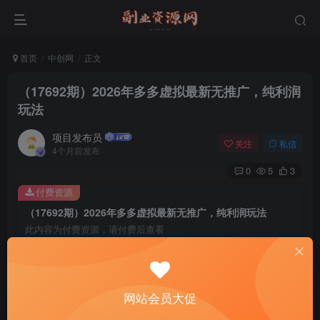
首页
中创网
正文
（17692期）2026年多多虚拟最新无推广，纯利润
玩法
项目发布员
关注
私信
4个月前发布
0
5
3
付费资源
（17692期）2026年多多虚拟最新无推广，纯利润玩法
此内容为付费资源，请付费后查看
4
￥
免费
免费
年费会员
赞助会员
网站会员大促
登录购买