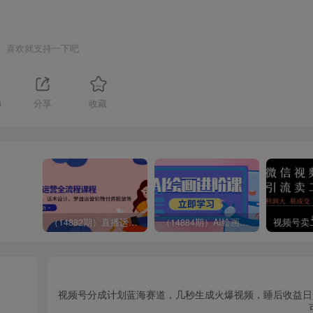
喜欢就支持一下吧
6
分享
收藏
（14882期）直播运营全流程课程-5月更新：从起号、话术设计、罗盘运营到微付费投放等
（14884期）AI绘画进阶课，涵盖电商摄影等多领域，PS操作与AI工具使用全面教学
视频号分成计划蓝海赛道，几秒生成火爆视频，睡后收益日入