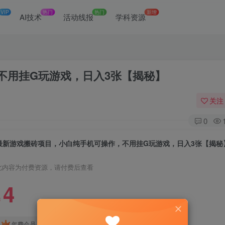
VIP
热门
热门
新增
网
AI技术
活动线报
学科资源
不用挂G玩游戏，日入3张【揭秘】
关注
0
最新游戏搬砖项目，小白纯手机可操作，不用挂G玩游戏，日入3张【揭秘
此内容为付费资源，请付费后查看
4
￥
免费
免费
年费会员
赞助会员