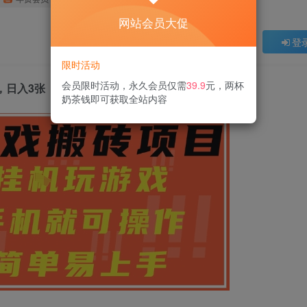
网站会员大促
登
限时活动
会员限时活动，永久会员仅需
39.9
元，两杯
，日入3张【揭秘】
奶茶钱即可获取全站内容