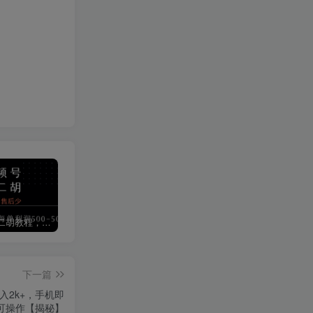
视频号卖二胡教程，利润大 易成交 售后少，一单利润5张+
短视频矩阵运营体系课，从网感培养、素材生产力提升到原创成本控制，快速放大商业结果
微信摇一摇抽京东外卖叠加券
下一篇
2k+，手机即
可操作【揭秘】