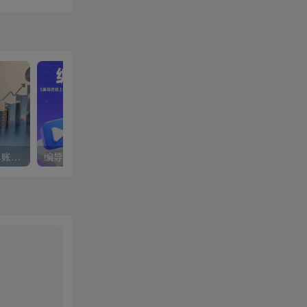
蝴蝶号银发经济新玩法，单账号单日盈利1k+适合小白操作简单
编导班线上课程，不仅是学习一门课程，更是进入一个行业，三大体系成就百万大V