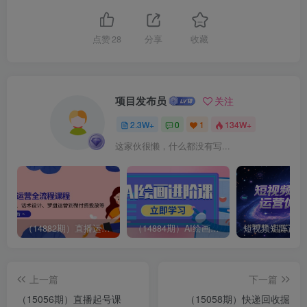
点赞
28
分享
收藏
项目发布员
关注
2.3W+
0
1
134W+
这家伙很懒，什么都没有写...
（14882期）直播运营全流程课程-5月更新：从起号、话术设计、罗盘运营到微付费投放等
（14884期）AI绘画进阶课，涵盖电商摄影等多领域，PS操作与AI工具使用全面教学
上一篇
下一篇
（15056期）直播起号课
（15058期）快递回收掘