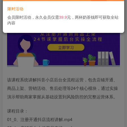
限时活动
会员限时活动，永久会员仅需
39.9
元，两杯奶茶钱即可获取全站
内容
该课程系统讲解抖音小店后台全流程运营，包含店铺开通、
商品上架、营销活动、售后处理等24个核心模块，通过实操
演示帮助商家掌握从基础设置到风险防控的完整运营体系。
课程目录：
01_0、注册开通抖店流程讲解.mp4