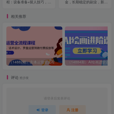
程：设备准备+留人技巧，新
金，长期稳定的副业，新手
手主播快速突破心理建设关
小白当天上手，轻松日入
2000+
相关推荐
（14882期）直播运营全流程课程-5月更新：从起号、话术设计、罗盘运营到微付费投放等
（14884期）AI绘画
评论
抢沙发
请登录后发表评论
登录
注册