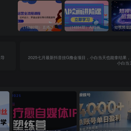
（14882期）直播运营全流程课程-5月更新：从起号、话术设计、罗盘运营到微付费投放等
（14884期）AI绘画进阶课，涵盖电商摄影等多领域，PS操作与AI工具使用全面教学
维导
2025七月最新抖音挂G撸金项目，小白当天也能拿结果，
小白当