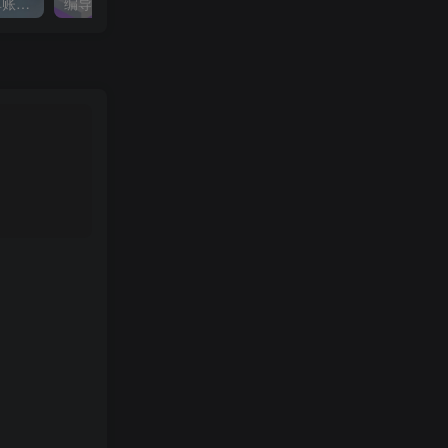
蝴蝶号银发经济新玩法，单账号单日盈利1k+适合小白操作简单
编导班线上课程，不仅是学习一门课程，更是进入一个行业，三大体系成就百万大V