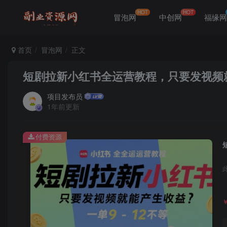
HOT
HOT
冒泡网
中创网
福缘
首页
冒泡网
正文
短剧拉新小红书全运营教程，只要发视频就
项目发布员
1年前更新
付费资源