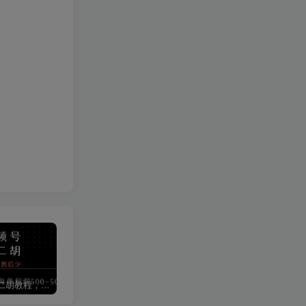
视频号卖二胡教程，利润大 易成交 售后少，一单利润5张+
短视频矩阵运营体系课，从网感培养、素材生产力提升到原创成本控制，快速放大商业结果
微信摇一摇抽京东外卖叠加券