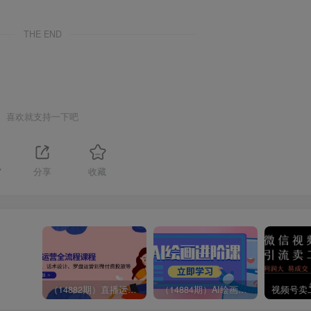
THE END
喜欢就支持一下吧
7
分享
收藏
（14882期）直播运营全流程课程-5月更新：从起号、话术设计、罗盘运营到微付费投放等
（14884期）AI绘画进阶课，涵盖电商摄影等多领域，PS操作与AI工具使用全面教学