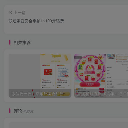
上一篇
联通家庭安全季抽1~100亓话费
相关推荐
微信摇一摇抽京东外卖叠加券
点淘双11直播10周年抽取红
评论
抢沙发