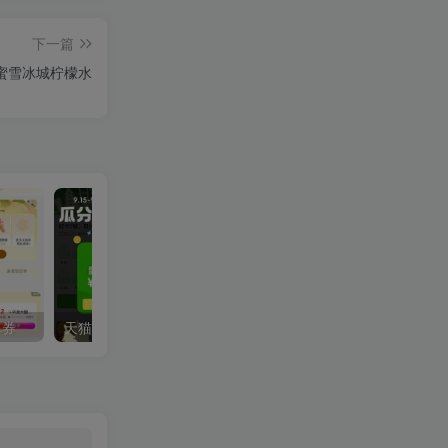
下一篇
蜜雪冰城柠檬水
单券
天猫超市累计签到瓜分猫超卡
京东部分人每天领1~5亓