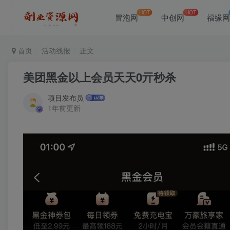
HOT
HOT
冒泡网
中创网
福缘
首页
活动线报
正文
美团黑金以上会员天天0亓秒杀
项目发布员
1年前更新