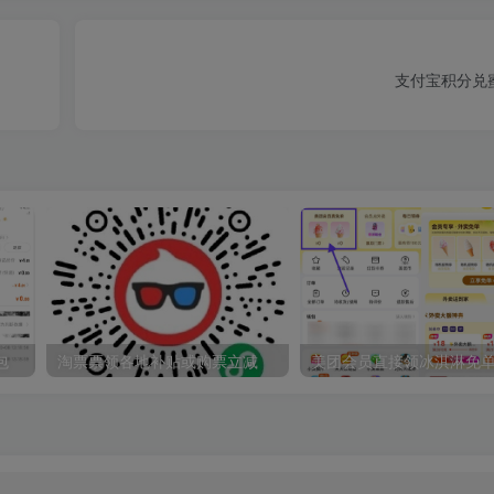
支付宝积分兑
包
淘票票领各地补贴或购票立减
美团会员直接领冰淇淋免