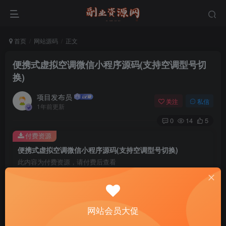
首页
网站源码
正文
便携式虚拟空调微信小程序源码(支持空调型号切
换)
项目发布员
关注
私信
1年前更新
0
14
5
付费资源
便携式虚拟空调微信小程序源码(支持空调型号切换)
此内容为付费资源，请付费后查看
4
￥
免费
免费
年费会员
赞助会员
网站会员大促
登录购买