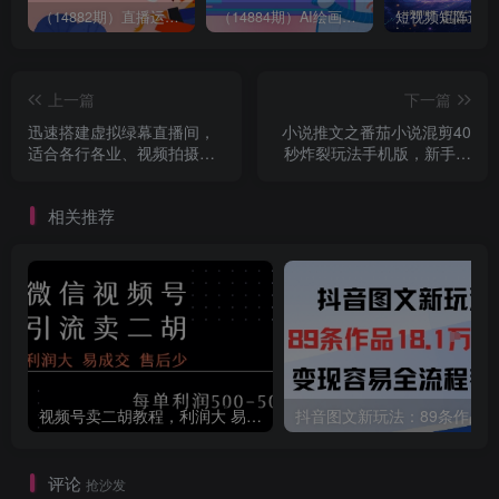
（14882期）直播运营全流程课程-5月更新：从起号、话术设计、罗盘运营到微付费投放等
（14884期）AI绘画进阶课，涵盖电商摄影等多领域，PS操作与AI工具使用全面教学
上一篇
下一篇
迅速搭建虚拟绿幕直播间，
小说推文之番茄小说混剪40
适合各行各业、视频拍摄，
秒炸裂玩法手机版，新手也
实现你想要的直播间效果
能快速复制操作
相关推荐
视频号卖二胡教程，利润大 易成交 售后少，一单利润5张+
评论
抢沙发