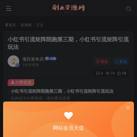
首页
冒泡网
正文
小红书引流矩阵陪跑第三期，小红书引流矩阵引流
玩法
项目发布员
关注
私信
1年前更新
0
74
58
付费资源
小红书引流矩阵陪跑第三期，小红书引流矩阵引流玩法
此内容为付费资源，请付费后查看
4
￥
免费
免费
年费会员
赞助会员
网站会员大促
登录购买