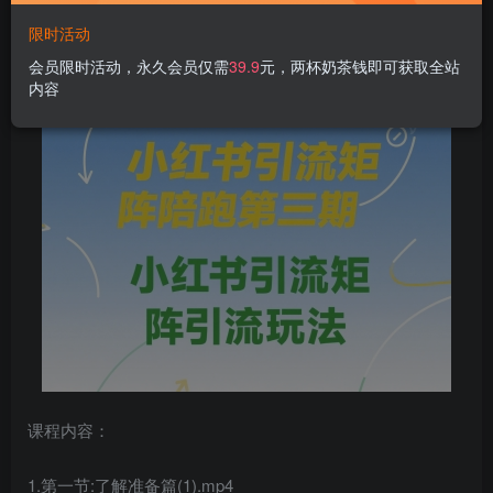
限时活动
小红书引流矩阵陪跑第三期，
小红书引流矩阵引流玩法
会员限时活动，永久会员仅需
39.9
元，两杯奶茶钱即可获取全站
内容
课程内容：
1.第一节:了解准备篇(1).mp4