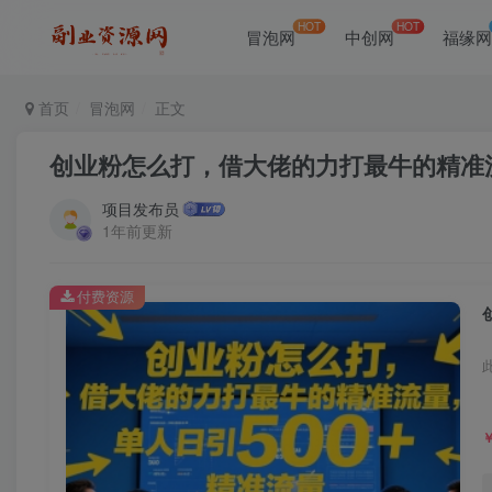
HOT
HOT
冒泡网
中创网
福缘
首页
冒泡网
正文
创业粉怎么打，借大佬的力打最牛的精准流
项目发布员
1年前更新
付费资源