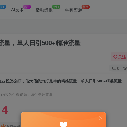
VIP
热门
热门
新增
网
AI技术
活动线报
学科资源
量，单人日引500+精准流量
关注
0
创业粉怎么打，借大佬的力打最牛的精准流量，单人日引500+精准流量
此内容为付费资源，请付费后查看
4
￥
免费
免费
年费会员
赞助会员