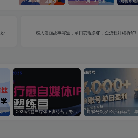
（14882期）直播运营全流程课程-5月更新：从起号、话术设计、罗盘运营到微付费投放等
（14884期）AI绘画进阶课，涵盖电商摄影等多领域，PS操作与AI工具使用全面教学
涨粉
感人漫画故事赛道，单日变现多张，全流程详细拆解!
抖音图文新玩法：89条作品收获18.1W粉丝，变现容易全流程教学
2025治愈自媒体IP训练营，专为疗愈领域从业者打造