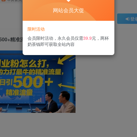
网站会员大促
登
限时活动
会员限时活动，永久会员仅需
39.9
元，两杯
00+精准流量
奶茶钱即可获取全站内容