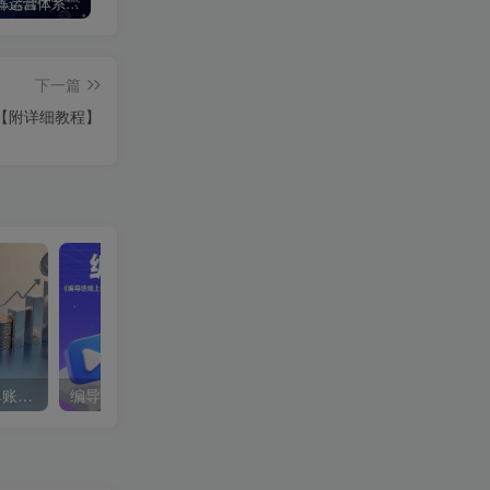
短视频矩阵运营体系课，从网感培养、素材生产力提升到原创成本控制，快速放大商业结果
视频号卖二胡教程，利润大 易成交 售后少，一单利润5张+
微信摇一摇抽京东外卖叠加券
下一篇
【附详细教程】
蝴蝶号银发经济新玩法，单账号单日盈利1k+适合小白操作简单
编导班线上课程，不仅是学习一门课程，更是进入一个行业，三大体系成就百万大V