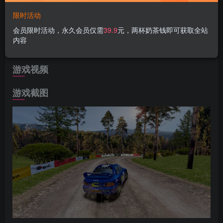
游戏介绍
限时活动
会员限时活动，永久会员仅需
39.9
元，两杯奶茶钱即可获取全站
《旧日飞车》是一款怀旧风拉力赛车游戏。赛道竞速，世界
内容
巡回，在复古的画面里回归赛车游戏本源的速度与激情！
游戏视频
游戏截图