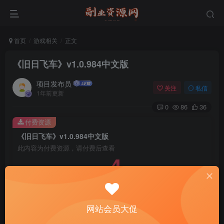
首页
游戏相关
正文
《旧日飞车》v1.0.984中文版
项目发布员
关注
私信
1年前更新
0
86
36
付费资源
《旧日飞车》v1.0.984中文版
此内容为付费资源，请付费后查看
4
￥
免费
免费
年费会员
赞助会员
登录购买
网站会员大促