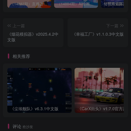
（14882期）直播运营全流程课程-5月更新：从起号、话术设计、罗盘运营到微付费投放等
（14884期）AI绘画进阶课，涵盖电商摄影等多领域，PS操作与AI工具使用全面教学
上一篇
下一篇
《烟花模拟器》v2025.4.2中
《幸福工厂》v1.1.0.3中文版
文版
相关推荐
《尘埃舰队》v6.3.1中文版
《CarX街头》v1.7.0官方原版
评论
抢沙发