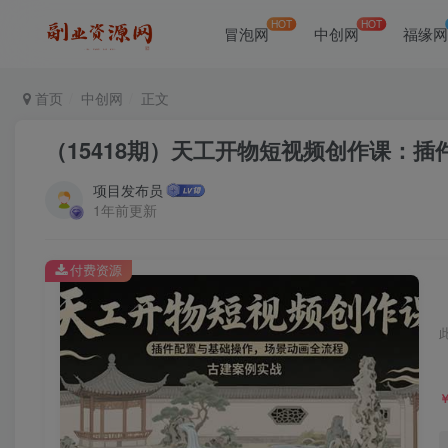
HOT
HOT
冒泡网
中创网
福缘
首页
中创网
正文
（15418期）天工开物短视频创作课：
项目发布员
1年前更新
付费资源