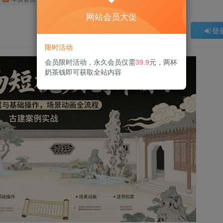
网站会员大促
登
限时活动
会员限时活动，永久会员仅需
39.9
元，两杯
奶茶钱即可获取全站内容