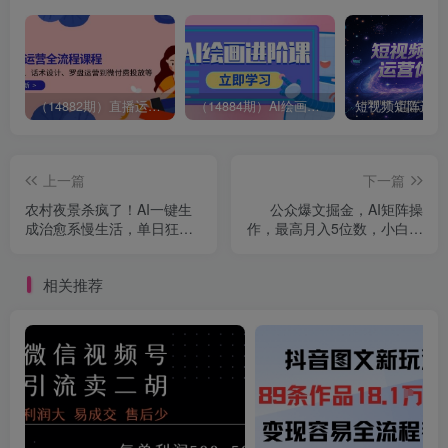
（14882期）直播运营全流程课程-5月更新：从起号、话术设计、罗盘运营到微付费投放等
（14884期）AI绘画进阶课，涵盖电商摄影等多领域，PS操作与AI工具使用全面教学
上一篇
下一篇
农村夜景杀疯了！AI一键生
公众爆文掘金，AI矩阵操
成治愈系慢生活，单日狂入
作，最高月入5位数，小白可
1k+
做
相关推荐