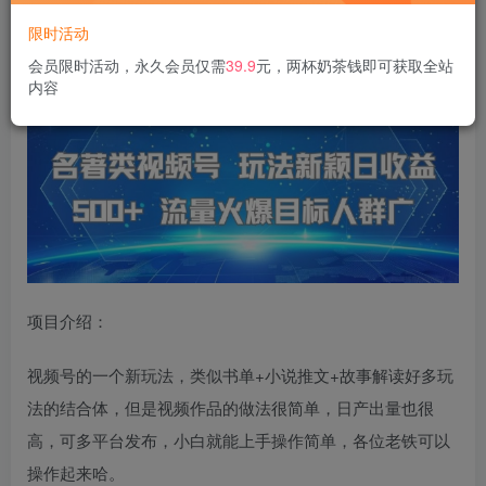
限时活动
名著类视频号 玩法新颖日收益500+ 流量火爆目标人群广
会员限时活动，永久会员仅需
39.9
元，两杯奶茶钱即可获取全站
内容
项目介绍：
视频号的一个新玩法，类似书单+小说推文+故事解读好多玩
法的结合体，但是视频作品的做法很简单，日产出量也很
高，可多平台发布，小白就能上手操作简单，各位老铁可以
操作起来哈。