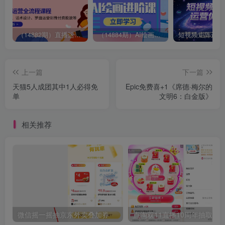
（14882期）直播运营全流程课程-5月更新：从起号、话术设计、罗盘运营到微付费投放等
（14884期）AI绘画进阶课，涵盖电商摄影等多领域，PS操作与AI工具使用全面教学
上一篇
下一篇
天猫5人成团其中1人必得免
Epic免费喜+1《席德·梅尔的
单
文明6：白金版》
相关推荐
微信摇一摇抽京东外卖叠加券
点淘双11直播10周年抽取红