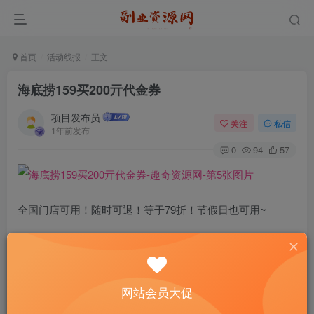
首页
活动线报
正文
海底捞159买200亓代金券
项目发布员
关注
私信
1年前发布
0
94
57
全国门店可用！随时可退！等于79折！节假日也可用~
活动地址：
http://dpurl.cn/Y5paHrPz
网站会员大促
©
版权声明