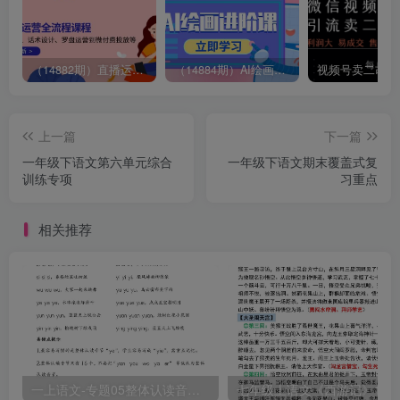
（14882期）直播运营全流程课程-5月更新：从起号、话术设计、罗盘运营到微付费投放等
（14884期）AI绘画进阶课，涵盖电商摄影等多领域，PS操作与AI工具使用全面教学
上一篇
下一篇
一年级下语文第六单元综合
一年级下语文期末覆盖式复
训练专项
习重点
相关推荐
一上语文-专题05整体认读音节（16个）（知识+训练）