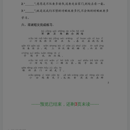
------预览已结束，还剩
3
页未读------