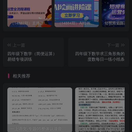
（14882期）直播运营全流程课程-5月更新：从起号、话术设计、罗盘运营到微付费投放等
（14884期）AI绘画进阶课，涵盖电商摄影等多领域，PS操作与AI工具使用全面教学
上一篇
下一篇
四年级下数学（简便运算）
四年级下数学求三角形角的
易错专项训练
度数每日一练小纸条
相关推荐
一上语文-专题05整体认读音节（16个）（知识+训练）