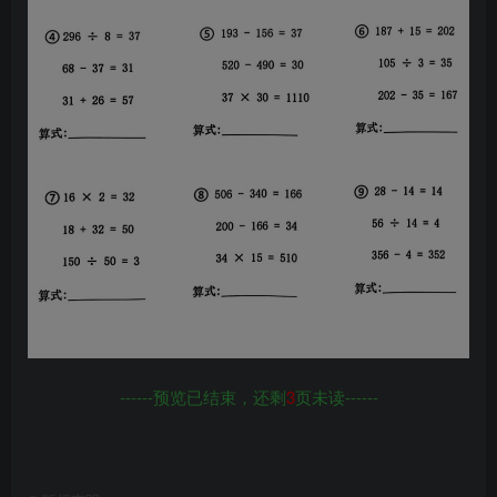
------预览已结束，还剩
3
页未读------