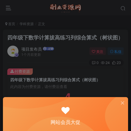
首页
学科资源
正文
四年级下数学计算拔高练习列综合算式（树状图）
项目发布员
关注
私信
1个月前更新
0
24
23
付费资源
四年级下数学计算拔高练习列综合算式（树状图）
此内容为付费资源，请付费后查看
4
￥
免费
免费
年费会员
赞助会员
登录购买
网站会员大促