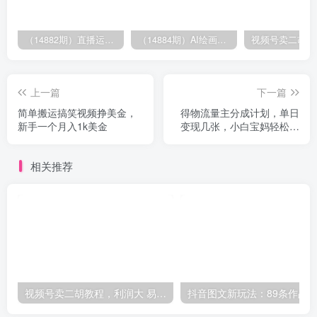
（14882期）直播运营全流程课程-5月更新：从起号、话术设计、罗盘运营到微付费投放等
（14884期）AI绘画进阶课，涵盖电商摄影等多领域，PS操作与AI工具使用全面教学
上一篇
下一篇
简单搬运搞笑视频挣美金，
得物流量主分成计划，单日
新手一个月入1k美金
变现几张，小白宝妈轻松上
手
相关推荐
视频号卖二胡教程，利润大 易成交 售后少，一单利润5张+