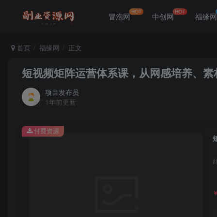
HOT
HOT
冒泡网
中创网
福缘
首页
福缘网
正文
短视频矩阵运营体系课，从网感培养、素
项目发布员
1年前更新
付费资源