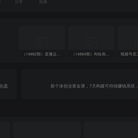
0
分享
收藏
（14882期）直播运营全流程课程-5月更新：从起号、话术设计、罗盘运营到微付费投放等
（14884期）AI绘画进阶课，涵盖电商摄影等多领域，PS操作与AI工具使用全面教学
模化盈
新个体创业黄金课，7天构建可持续赚钱系统，