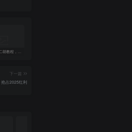
视频号卖二胡教程，利润大 易成交 售后少，一单利润5张+
点淘双11直播10周年抽取红包
微信摇一摇抽京东外卖叠加券
下一篇
抢占2025红利