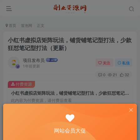
首页
冒泡网
正文
小红书虚拟店矩阵玩法，铺货铺笔记型打法，少款
狂怼笔记型打法（更新）
项目发布员
关注
私信
1年前更新
0
21
32
付费资源
小红书虚拟店矩阵玩法，铺货铺笔记型打法，少款狂怼笔记型打法（更新）
此内容为付费资源，请付费后查看
4
￥
免费
免费
年费会员
赞助会员
网站会员大促
登录购买