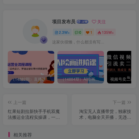
项目发布员
关注
2.3W+
0
1
135W+
这家伙很懒，什么都没有写...
（14882期）直播运营全流程课程-5月更新：从起号、话术设计、罗盘运营到微付费投放等
（14884期）AI绘画进阶课，涵盖电商摄影等多领域，PS操作与AI工具使用全面教学
上一篇
下一篇
红果短剧拉新快手手机双魔
淘宝无人直播带货，独家技
法搬运全流程实操课，一单
术，电脑全天开播，无违规
最高12，红果短剧拉新重磅
无封号轻松上手，日入1k+
回归
【揭秘】
相关推荐