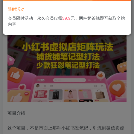
限时活动
小红书虚拟店矩阵玩法
，铺货铺笔记型打法，少款狂怼笔记
会员限时活动，永久会员仅需
39.9
元，两杯奶茶钱即可获取全站
内容
型打法（更新）
项目介绍:
这个项目，不是市面上那种小红书发笔记，引流到微信卖虚