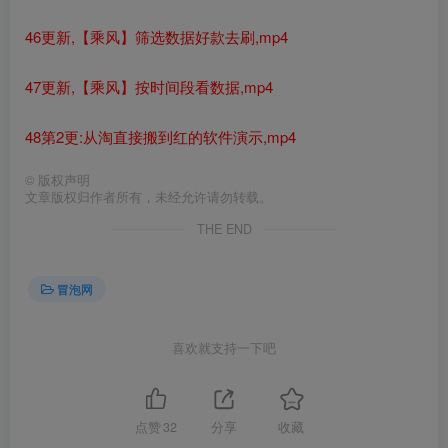
46更新,【乘风】筛选数据好款去刷,mp4
47更新,【乘风】按时间段看数据,mp4
48第2更:从淘直接搬到红的软件演示,mp4
©
版权声明
文章版权归作者所有，未经允许请勿转载。
THE END
冒泡网
喜欢就支持一下吧
点赞
32
分享
收藏