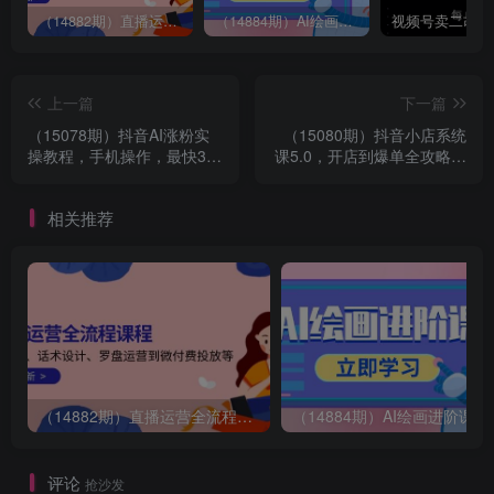
（14882期）直播运营全流程课程-5月更新：从起号、话术设计、罗盘运营到微付费投放等
（14884期）AI绘画进阶课，涵盖电商摄影等多领域，PS操作与AI工具使用全面教学
上一篇
下一篇
（15078期）抖音AI涨粉实
（15080期）抖音小店系统
操教程，手机操作，最快3天
课5.0，开店到爆单全攻略，
3万粉，小白也能快速变现
平台规则+选品，轻松上手
相关推荐
（14882期）直播运营全流程课程-5月更新：从起号、话术设计、罗盘运营到微付费投放等
（14884期）AI绘画
评论
抢沙发