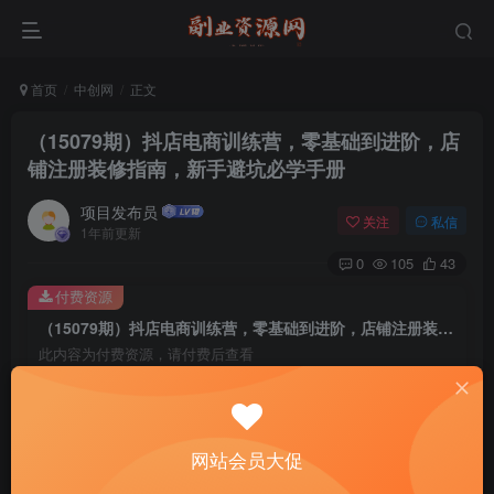
首页
中创网
正文
（15079期）抖店电商训练营，零基础到进阶，店
铺注册装修指南，新手避坑必学手册
项目发布员
关注
私信
1年前更新
0
105
43
付费资源
（15079期）抖店电商训练营，零基础到进阶，店铺注册装修指南，新手避坑必学手册
此内容为付费资源，请付费后查看
4
￥
免费
免费
年费会员
赞助会员
网站会员大促
登录购买