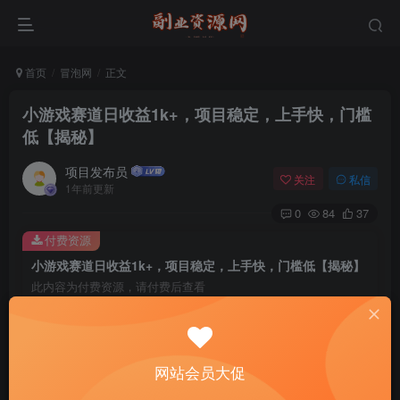
首页
冒泡网
正文
小游戏赛道日收益1k+，项目稳定，上手快，门槛
低【揭秘】
项目发布员
关注
私信
1年前更新
0
84
37
付费资源
小游戏赛道日收益1k+，项目稳定，上手快，门槛低【揭秘】
此内容为付费资源，请付费后查看
4
￥
免费
免费
年费会员
赞助会员
网站会员大促
登录购买