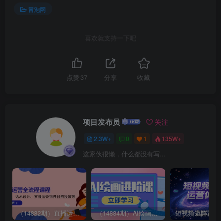
冒泡网
喜欢就支持一下吧
点赞
37
分享
收藏
项目发布员
关注
2.3W+
0
1
135W+
这家伙很懒，什么都没有写...
（14882期）直播运营全流程课程-5月更新：从起号、话术设计、罗盘运营到微付费投放等
（14884期）AI绘画进阶课，涵盖电商摄影等多领域，PS操作与AI工具使用全面教学