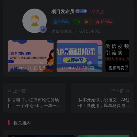
项目发布员
关注
2.3W+
0
1
135W+
这家伙很懒，什么都没有写...
（14882期）直播运营全流程课程-5月更新：从起号、话术设计、罗盘运营到微付费投放等
（14884期）AI绘画进阶课，涵盖电商摄影等多领域，PS操作与AI工具使用全面教学
上一篇
下一篇
抖音电商小红书评论任务项
从零开始做小说推文，AI创
目，一个评论0.5，一单一结
作工具使用，爆单秘诀与运
不限量
营策略
相关推荐