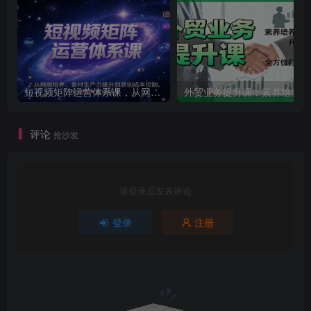
短视频矩阵运营体系课，从网感培养、素材生产力提升到原创成本控制，快速放大商业结果
外贸
评论
抢沙发
请登录后发表评论
登录
注册