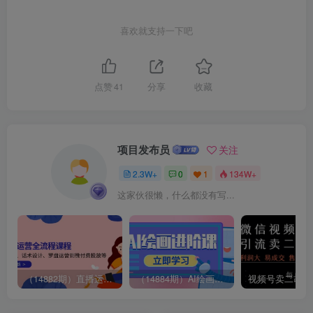
喜欢就支持一下吧
点赞
41
分享
收藏
项目发布员
关注
2.3W+
0
1
134W+
这家伙很懒，什么都没有写...
（14882期）直播运营全流程课程-5月更新：从起号、话术设计、罗盘运营到微付费投放等
（14884期）AI绘画进阶课，涵盖电商摄影等多领域，PS操作与AI工具使用全面教学