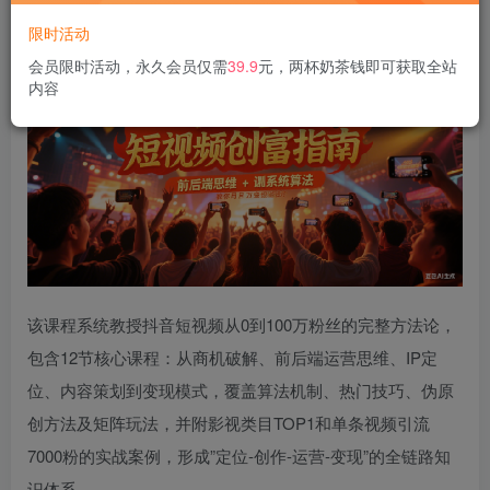
限时活动
会员限时活动，永久会员仅需
39.9
元，两杯奶茶钱即可获取全站
内容
该课程系统教授抖音短视频从0到100万粉丝的完整方法论，
包含12节核心课程：从商机破解、前后端运营思维、IP定
位、内容策划到变现模式，覆盖算法机制、热门技巧、伪原
创方法及矩阵玩法，并附影视类目TOP1和单条视频引流
7000粉的实战案例，形成”定位-创作-运营-变现”的全链路知
识体系。