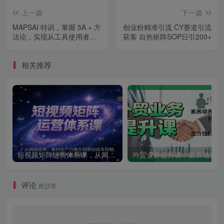
上一篇
下一篇
MAPSAI 特训，掌握 5A + 方
创业粉精准引流 CY赛道引流
法论，实现从工具使用者到
获客 自热矩阵SOP日引200+
系统设计者的能力跃升
相关推荐
短视频矩阵运营体系课，从网感培养、素材生产力提升到原创成本控制，快速放大商业结果
外贸
评论
抢沙发