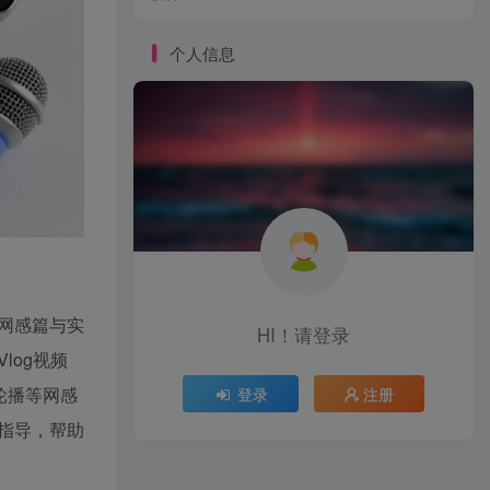
个人信息
网感篇与实
HI！请登录
log视频
轮播等网感
登录
注册
指导，帮助