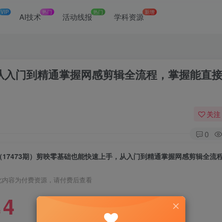
VIP
热门
热门
新增
网
AI技术
活动线报
学科资源
，从入门到精通掌握网感剪辑全流程，掌握能直
关注
0
此内容为付费资源，请付费后查看
4
￥