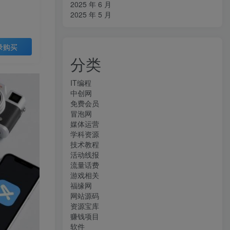
2025 年 6 月
2025 年 5 月
录购买
分类
IT编程
中创网
免费会员
冒泡网
媒体运营
学科资源
技术教程
活动线报
流量话费
游戏相关
福缘网
网站源码
资源宝库
赚钱项目
软件