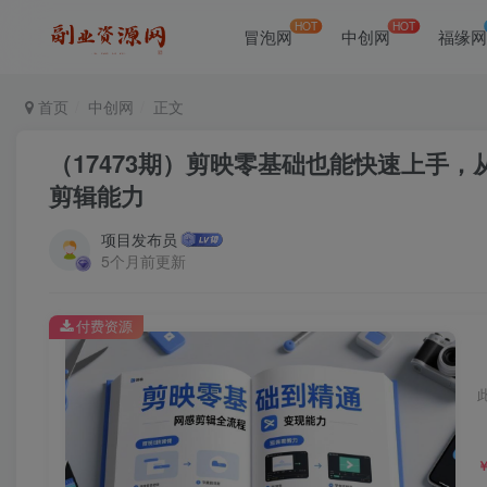
HOT
HOT
冒泡网
中创网
福缘
首页
中创网
正文
（17473期）剪映零基础也能快速上手
剪辑能力
项目发布员
5个月前更新
付费资源