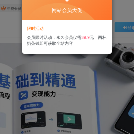
免费
免费
年费会员
赞助会员
网站会员大促
登
限时活动
会员限时活动，永久会员仅需
39.9
元，两杯
奶茶钱即可获取全站内容