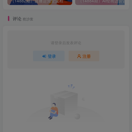
（14882期）直播运营全流程课程-5月更新：从起号、话术设计、罗盘运营到微付费投放等
（14884期）AI绘画
评论
抢沙发
请登录后发表评论
登录
注册