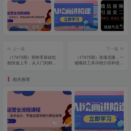
（14882期）直播运营全流程课程-5月更新：从起号、话术设计、罗盘运营到微付费投放等
（14884期）AI绘画进阶课，涵盖电商摄影等多领域，PS操作与AI工具使用全面教学
上一篇
下一篇
（17473期）剪映零基础也
（17475期）玫瑰克隆，一
能快速上手，从入门到精通
键爆款工具详细介绍和使用
掌握网感剪辑全流程，掌握
教程，自媒体必备
能直接变现的剪辑能力
相关推荐