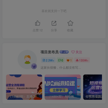
喜欢就支持一下吧
点赞
12
分享
收藏
项目发布员
关注
2.3W+
0
1
135W+
这家伙很懒，什么都没有写...
（14882期）直播运营全流程课程-5月更新：从起号、话术设计、罗盘运营到微付费投放等
（14884期）AI绘画进阶课，涵盖电商摄影等多领域，PS操作与AI工具使用全面教学