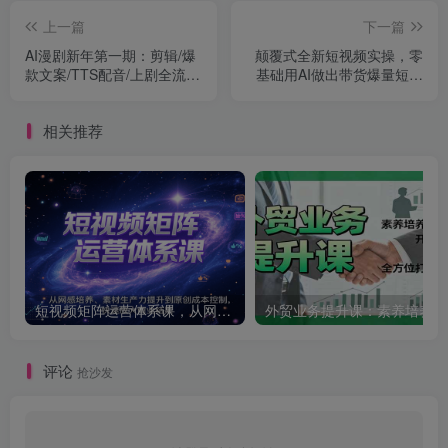
上一篇
下一篇
AI漫剧新年第一期：剪辑/爆
颠覆式全新短视频实操，零
款文案/TTS配音/上剧全流程
基础用AI做出带货爆量短视
实战课
频
相关推荐
短视频矩阵运营体系课，从网感培养、素材生产力提升到原创成本控制，快速放大商业结果
外贸
评论
抢沙发