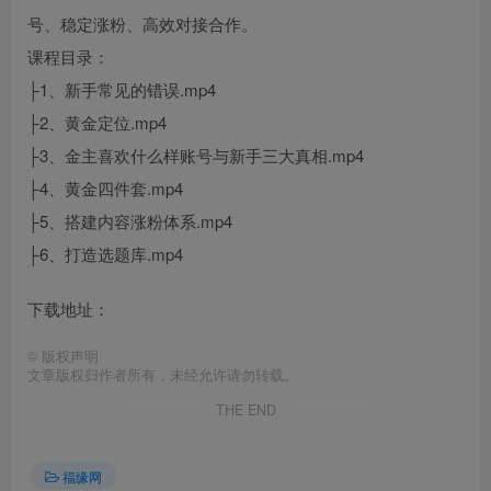
号、稳定涨粉、高效对接合作。
课程目录：
├1、新手常见的错误.mp4
├2、黄金定位.mp4
├3、金主喜欢什么样账号与新手三大真相.mp4
├4、黄金四件套.mp4
├5、搭建内容涨粉体系.mp4
├6、打造选题库.mp4
下载地址：
©
版权声明
文章版权归作者所有，未经允许请勿转载。
THE END
福缘网