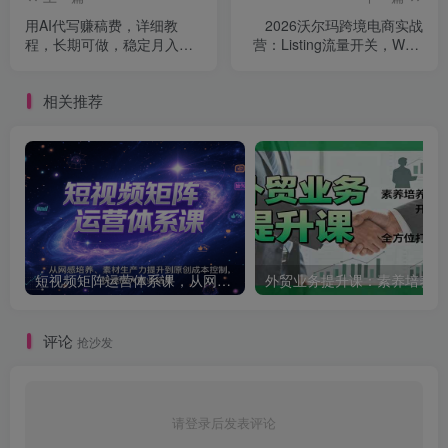
用AI代写赚稿费，详细教
2026沃尔玛跨境电商实战
程，长期可做，稳定月入
营：Listing流量开关，WFS
2W，小白轻松上手！
成本，广告投放全解
相关推荐
短视频矩阵运营体系课，从网感培养、素材生产力提升到原创成本控制，快速放大商业结果
外贸
评论
抢沙发
请登录后发表评论