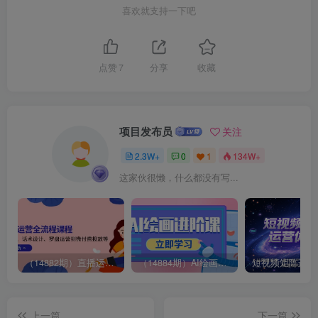
喜欢就支持一下吧
点赞
7
分享
收藏
项目发布员
关注
2.3W+
0
1
134W+
这家伙很懒，什么都没有写...
（14882期）直播运营全流程课程-5月更新：从起号、话术设计、罗盘运营到微付费投放等
（14884期）AI绘画进阶课，涵盖电商摄影等多领域，PS操作与AI工具使用全面教学
上一篇
下一篇