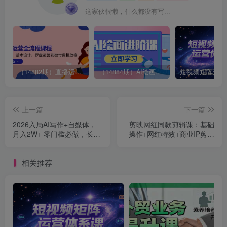
这家伙很懒，什么都没有写...
（14882期）直播运营全流程课程-5月更新：从起号、话术设计、罗盘运营到微付费投放等
（14884期）AI绘画进阶课，涵盖电商摄影等多领域，PS操作与AI工具使用全面教学
上一篇
下一篇
2026入局AI写作+自媒体，
剪映网红同款剪辑课：基础
月入2W+ 零门槛必做，长期
操作+网红特效+商业IP剪辑
稳定输出
一站式精通
相关推荐