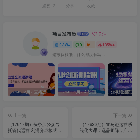
点赞
13
分享
收藏
项目发布员
关注
2.3W+
0
1
135W+
这家伙很懒，什么都没有写...
（14882期）直播运营全流程课程-5月更新：从起号、话术设计、罗盘运营到微付费投放等
（14884期）AI绘画进阶课，涵盖电商摄影等多领域，PS操作与AI工具使用全面教学
上一篇
下一篇
（17617期）头条加公众号
（17622期）亚马逊运营系
托管代运营 利润分成模式 轻
统化大课：选品矩阵，广告
松月入过万
全解，AI赋能，构建千阶成