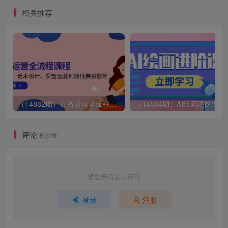
长体系(26年3月更新)
相关推荐
（14882期）直播运营全流程课程-5月更新：从起号、话术设计、罗盘运营到微付费投放等
（14884期）AI绘画
评论
抢沙发
请登录后发表评论
登录
注册