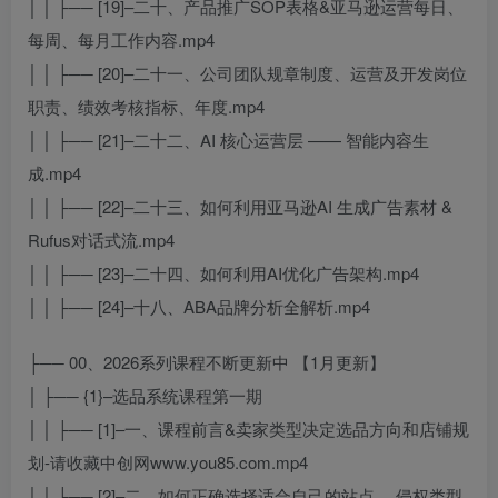
│ │ ├── [19]–二十、产品推广SOP表格&亚马逊运营每日、
每周、每月工作内容.mp4
│ │ ├── [20]–二十一、公司团队规章制度、运营及开发岗位
职责、绩效考核指标、年度.mp4
│ │ ├── [21]–二十二、AI 核心运营层 —— 智能内容生
成.mp4
│ │ ├── [22]–二十三、如何利用亚马逊AI 生成广告素材 &
Rufus对话式流.mp4
│ │ ├── [23]–二十四、如何利用AI优化广告架构.mp4
│ │ ├── [24]–十八、ABA品牌分析全解析.mp4
├── 00、2026系列课程不断更新中 【1月更新】
│ ├── {1}–选品系统课程第一期
│ │ ├── [1]–一、课程前言&卖家类型决定选品方向和店铺规
划-请收藏中创网www.you85.com.mp4
│ │ ├── [2]–二、如何正确选择适合自己的站点 、侵权类型