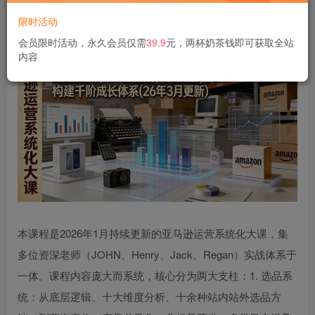
登录购买
限时活动
会员限时活动，永久会员仅需
39.9
元，两杯奶茶钱即可获取全站
内容
本课程是2026年1月持续更新的亚马逊运营系统化大课，集
多位资深老师（JOHN、Henry、Jack、Regan）实战体系于
一体。课程内容庞大而系统，核心分为两大支柱：1. 选品系
统：从底层逻辑、十大维度分析、十余种站内站外选品方