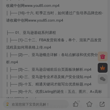
收藏中创网www.you85.com.mp4
│ ├── [16]–十六. 旺季正当时，如何通过广告培养品牌忠粉-
请收藏中创网www.you85.com.mp4
├── 01、亚马逊基础系列课程
│ ├── [1]–二十二、FBA发货前准备，单个、混装产品发货
流程及如何用表格上传.mp4
│ ├── [2]–一、亚马逊概念详解：各站点解读和优劣势分
析.mp4
│ ├── [3]–二、亚马逊店铺前后台页面板块解析.mp4
│ ├── [4]–三、亚马逊专业术语及账户安全须知.mp4
│ ├── [5]–十五、精通关键词才能写出优质标题.mp4
│ ├── [6]–十六、优质Listing的诞生：五点、图片、A+高标
准的书写格式.mp4
11
欢迎您留下宝贵的见解！
│ ├── [7]–十七、Listing深层次内容布局：视频、QA、类目