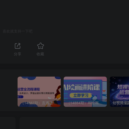
喜欢就支持一下吧
1
分享
收藏
（14882期）直播运营全流程课程-5月更新：从起号、话术设计、罗盘运营到微付费投放等
（14884期）AI绘画进阶课，涵盖电商摄影等多领域，PS操作与AI工具使用全面教学