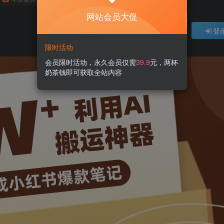
网站会员大促
登
限时活动
会员限时活动，永久会员仅需
39.9
元，两杯
奶茶钱即可获取全站内容