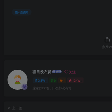
福缘网
点赞
2
项目发布员
关注
2.3W+
0
1
134W+
这家伙很懒，什么都没有写...
上一篇