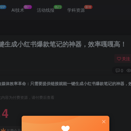
VIP
热门
热门
新增
网
AI技术
活动线报
学科资源
键生成小红书爆款笔记的神器，效率嘎嘎高！
关注
0
此内容为付费资源，请付费后查看
4
￥
免费
免费
年费会员
赞助会员