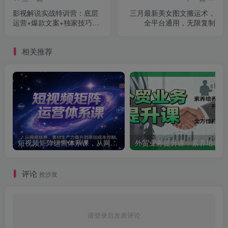
影视解说实战特训营：底层
三月最新美女图文搬运术，
运营+爆款文案+独家技巧，
全平台通用，无限复制
新手也能做抖音影视号
相关推荐
短视频矩阵运营体系课，从网感培养、素材生产力提升到原创成本控制，快速放大商业结果
外贸
评论
抢沙发
请登录后发表评论