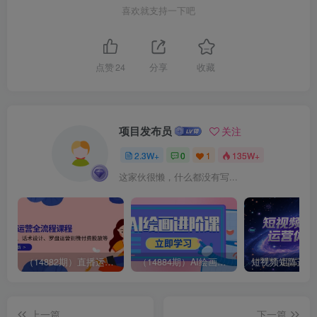
喜欢就支持一下吧
点赞
24
分享
收藏
项目发布员
关注
2.3W+
0
1
135W+
这家伙很懒，什么都没有写...
（14882期）直播运营全流程课程-5月更新：从起号、话术设计、罗盘运营到微付费投放等
（14884期）AI绘画进阶课，涵盖电商摄影等多领域，PS操作与AI工具使用全面教学
上一篇
下一篇