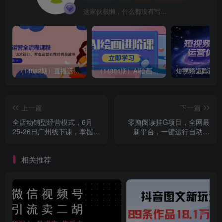
这家伙很懒，什么都没有写...
（14882期）直播运营全流程课程-5月更新：从起号、话术设计、罗盘运营到微付费投放等
（14884期）AI绘画进阶课，涵盖电商摄影等多领域，PS操作与AI工具使用全面教学
上一篇
下一篇
全店动销型经营模式，6月
零撸阅读挂G项目，全网最
25-26日广州线下课，掌握全
新平台，一键运行自动阅
店动销模型和全流程方法论
读，无门槛手机操作，单日
收益3张【揭秘】
相关推荐