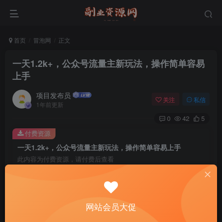
首页
冒泡网
正文
一天1.2k+，公众号流量主新玩法，操作简单容易
上手
项目发布员
关注
私信
1年前更新
0
42
5
付费资源
一天1.2k+，公众号流量主新玩法，操作简单容易上手
此内容为付费资源，请付费后查看
4
￥
免费
免费
年费会员
赞助会员
网站会员大促
登录购买