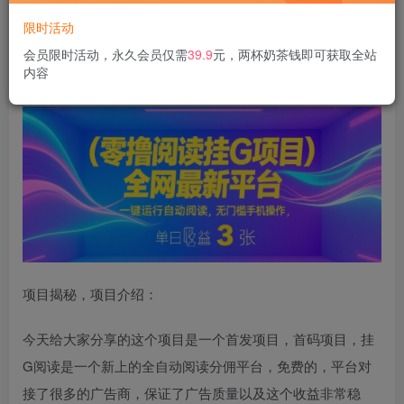
限时活动
零撸阅读挂G项目，全网最新平台，一键运行自动阅读，无
会员限时活动，永久会员仅需
39.9
元，两杯奶茶钱即可获取全站
内容
门槛手机操作，单日收益3张【揭秘】
项目揭秘，项目介绍：
今天给大家分享的这个项目是一个首发项目，首码项目，挂
G阅读是一个新上的全自动阅读分佣平台，免费的，平台对
接了很多的广告商，保证了广告质量以及这个收益非常稳