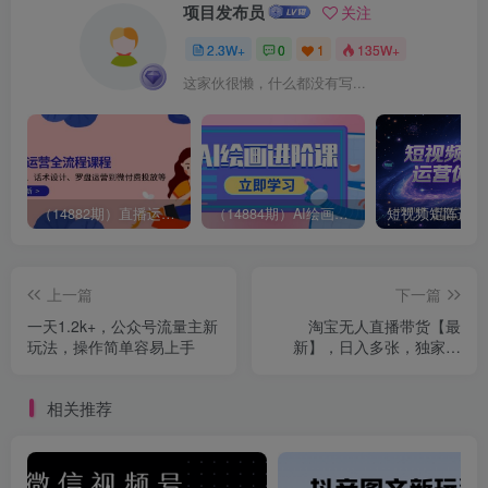
项目发布员
关注
2.3W+
0
1
135W+
这家伙很懒，什么都没有写...
（14882期）直播运营全流程课程-5月更新：从起号、话术设计、罗盘运营到微付费投放等
（14884期）AI绘画进阶课，涵盖电商摄影等多领域，PS操作与AI工具使用全面教学
上一篇
下一篇
一天1.2k+，公众号流量主新
淘宝无人直播带货【最
玩法，操作简单容易上手
新】，日入多张，独家技
术，无违规无封号，开播就
出单，长期稳定【揭秘】
相关推荐