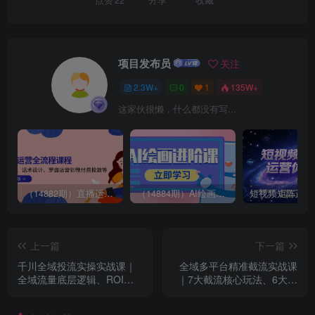
项目发布员
关注
2.3W+
0
1
135W+
这家伙很懒，什么都没有写...
（14882期）直播运营全流程课程-5月更新：从起号、话术设计、罗盘运营到微付费投放等
（14884期）AI绘画进阶课，涵盖电商摄影等多领域，PS操作与AI工具使用全面教学
上一篇
下一篇
千川全域投流实操实战课｜
全域多平台精准截流实战课
全域流量底层逻辑、ROI优
｜7大截流核心玩法、6大平
化控消耗、品牌推广、新号
台矩阵布局、私域导流、AI
起量、商品卡&乘方全流程落
话术批量生成、精准打粉闭