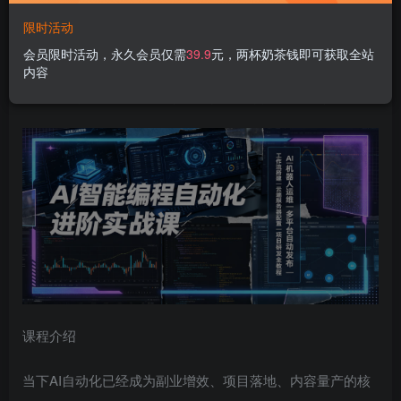
登录购买
限时活动
会员限时活动，永久会员仅需
39.9
元，两杯奶茶钱即可获取全站
AI智能编程自动化进阶实战课｜AI机器人运维、多平台自动
内容
发布、工作流搭建、云端服务器配置与项目研发全教程
课程介绍
当下AI自动化已经成为副业增效、项目落地、内容量产的核