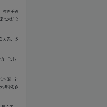
，帮新手避
流七大核心
备方案、多
导流、飞书
准粉源。针
长期稳定作
引流文案、