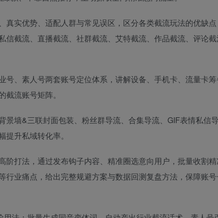
、真实优势、适配人群与常见误区，区分各类截流玩法的优缺点
私信截流、直播截流、社群截流、艾特截流、作品截流、评论截
业号、素人号两套账号定位体系，讲解设备、手机卡、流量卡筹
的截流账号矩阵。
背景墙&三联封面包装、粉丝群导流、合集导流、GIF表情私信
幅提升私域转化率。
集高阶打法，通过发布钩子内容、精准圈选意向用户，批量收割精
等行业痛点，给出完整规避方案与数据回测复盘方法，保障账号
k高阶用法：批量生成同音变体词、自动产出行业截流话术、素人号