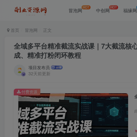
HOT
HOT
冒泡网
中创网
福缘
首页
冒泡网
正文
全域多平台精准截流实战课｜7大截流核心
成、精准打粉闭环教程
项目发布员
32天前更新
付费资源