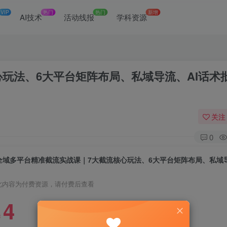
VIP
热门
热门
新增
网
AI技术
活动线报
学科资源
玩法、6大平台矩阵布局、私域导流、AI话术
关注
0
此内容为付费资源，请付费后查看
4
￥