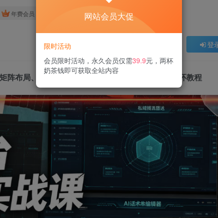
免费
免费
年费会员
赞助会员
网站会员大促
登
限时活动
会员限时活动，永久会员仅需
39.9
元，两杯
奶茶钱即可获取全站内容
矩阵布局、私域导流、AI话术批量生成、精准打粉闭环教程