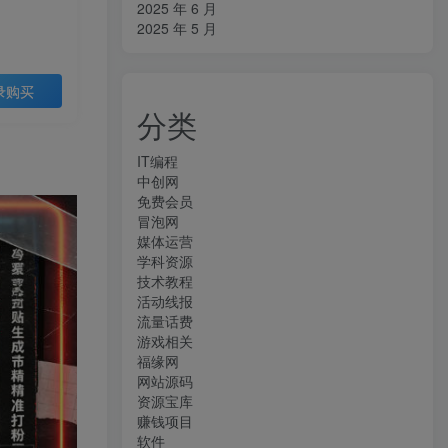
2025 年 6 月
2025 年 5 月
录购买
分类
IT编程
中创网
免费会员
冒泡网
媒体运营
学科资源
技术教程
活动线报
流量话费
游戏相关
福缘网
网站源码
资源宝库
赚钱项目
软件